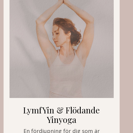
LymfYin & Flödande
Yinyoga
En fördjupning för dig som är