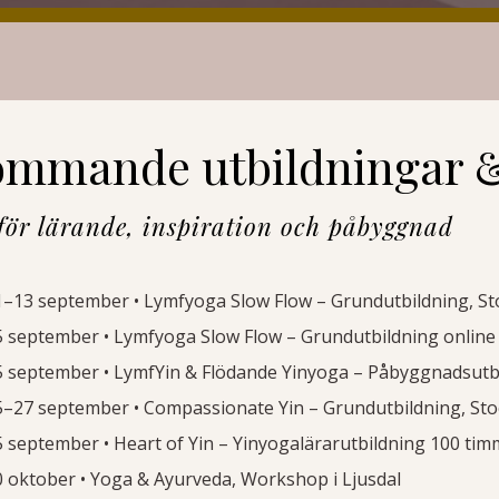
mmande utbildningar 
för lärande, inspiration och påbyggnad
1–13 september • Lymfyoga Slow Flow – Grundutbildning, S
5 september • Lymfyoga Slow Flow – Grundutbildning online 
5 september • LymfYin & Flödande Yinyoga – Påbyggnadsutbi
5–27 september • Compassionate Yin – Grundutbildning, St
5 september • Heart of Yin – Yinyogalärarutbildning 100 ti
0 oktober • Yoga & Ayurveda, Workshop i Ljusdal