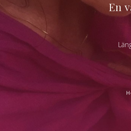
En v
Läng
H