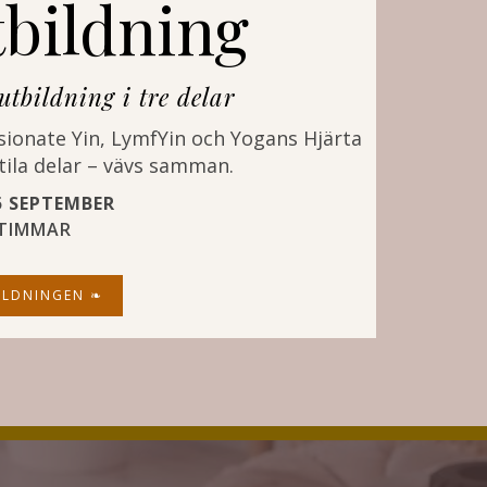
bildning
utbildning i tre delar
onate Yin, LymfYin och Yogans Hjärta
btila delar – vävs samman.
5 SEPTEMBER
 TIMMAR
BILDNINGEN ❧