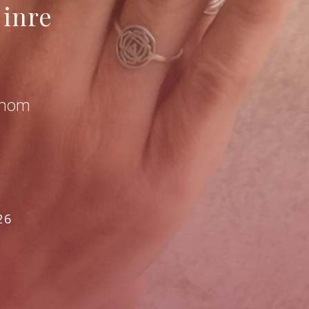
 inre
genom
26