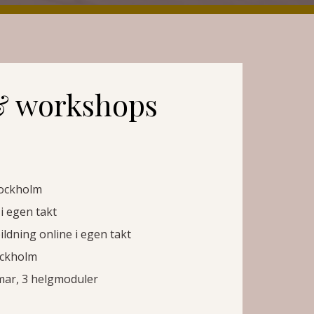
& workshops
tockholm
i egen takt
ldning online i egen takt
ockholm
mmar, 3 helgmoduler