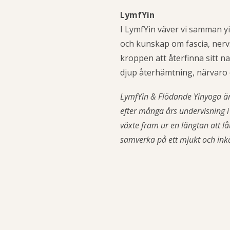
LymfYin
I LymfYin väver vi samman 
och kunskap om fascia, nerv
kroppen att återfinna sitt na
djup återhämtning, närvaro 
LymfYin & Flödande Yinyoga ä
efter många års undervisning 
växte fram ur en längtan att l
samverka på ett mjukt och ink