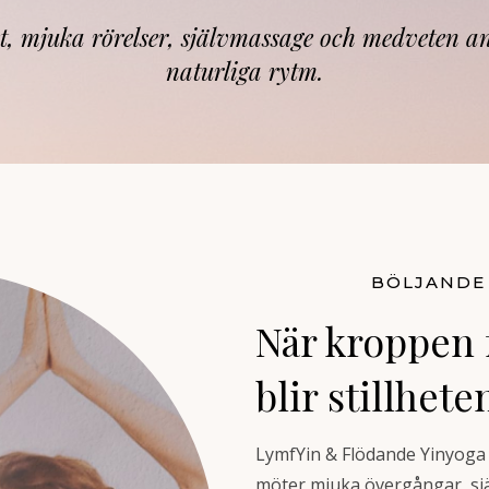
et, mjuka rörelser, självmassage och medveten an
naturliga rytm.
BÖLJANDE 
När kroppen 
blir stillhet
LymfYin & Flödande Yinyoga 
möter mjuka övergångar, s