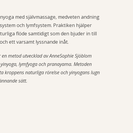
yinyoga med självmassage, medveten andning
system och lymfsystem. Praktiken hjälper
turliga flöde samtidigt som den bjuder in till
och ett varsamt lyssnande inåt.
r en metod utvecklad av AnneSophie Sjöblom
i yinyoga, lymfyoga och pranayama. Metoden
åta kroppens naturliga rörelse och yinyogans lugn
ännande sätt.