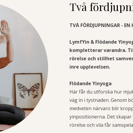
Två fördjupn
TVÅ FÖRDJUPNINGAR - EN 
LymfYin & Flödande Yinyog
kompletterar varandra. Ti
rörelse och stillhet samve
inre upplevelsen.
Flödande Yinyoga
Här får du utforska hur mju
väg in i tystnaden. Genom b
medveten närvaro blir kropp
yinpositionerna. Det skapar
rörelse och vila får samspela