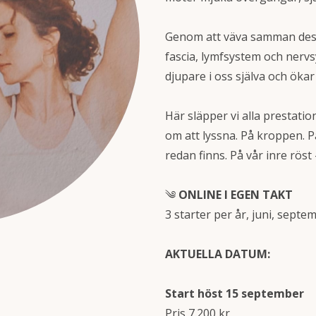
Genom att väva samman dess
fascia, lymfsystem och nervs
djupare i oss själva och öka
Här släpper vi alla prestati
om att lyssna. På kroppen. P
redan finns. På vår inre röst 
༄
ONLINE I EGEN TAKT
3 starter per år, juni, septe
AKTUELLA DATUM:
Start höst 15 september
Pris 7.200 kr