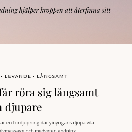
dning hjälper kroppen att återfinna sitt
• LEVANDE • LÅNGSAMT
får röra sig långsamt
en djupare
är en fördjupning där yinyogans djupa vila
jälvmassage och medveten andning.