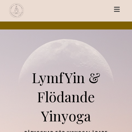
Toggl
navig
LymfYin &
Flödande
Yinyoga