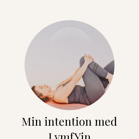
Min intention med
LymfYin